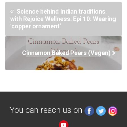
Science behind Indian traditions
with Rejoice Wellness: Epi 10: Wearing
‘copper ornament’
Cinnamon Baked Pears (Vegan)
You can reach us on